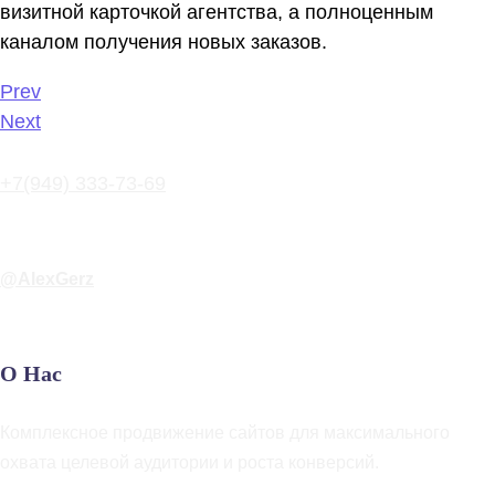
визитной карточкой агентства, а полноценным
каналом получения новых заказов.
Prev
Next
+7(949) 333-73-69
Александр
@AlexGerz
Telegram-Чат
О Нас
Комплексное продвижение сайтов для максимального
охвата целевой аудитории и роста конверсий.