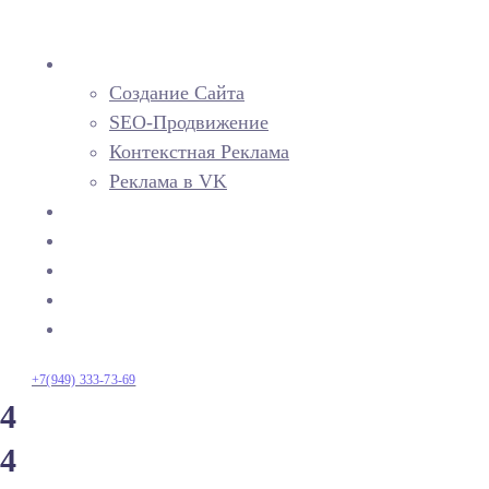
Услуги
Создание Сайта
SEO-Продвижение
Контекстная Реклама
Реклама в VK
Портфолио
Стоимость
Блог
ЧаВо
Тест Сайта
+7(949) 333-73-69
4
4